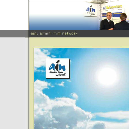
ain, armin imm network
Home
Software Imm
Aktuell
Kontakt
Impressum